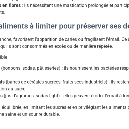
s en fibres
: ils nécessitent une mastication prolongée et partic
ts.
aliments à limiter pour préserver ses d
nche, favorisent l’apparition de caries ou fragilisent l’émail. Ce
squ’ils sont consommés en excès ou de manière répétée.
ble :
(bonbons, sodas, pâtisseries) : ils nourrissent les bactéries res
nts
(barres de céréales sucrées, fruits secs industriels) : ils rest
tion au sucre.
es
(jus d’agrumes, sodas light) : elles peuvent éroder l’émail à lo
quilibrée, en limitant les sucres et en privilégiant les aliments 
e saine et un sourire durable.