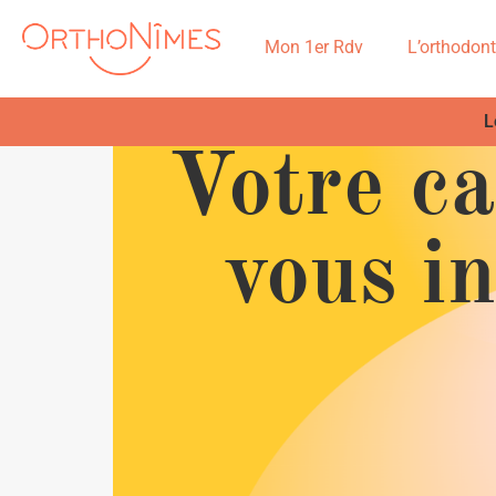
Mon 1er Rdv
L’orthodont
L
Votre ca
vous i