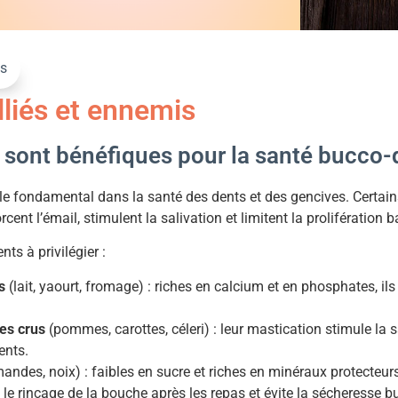
és
lliés et ennemis
 sont bénéfiques pour la santé bucco-
ôle fondamental dans la santé des dents et des gencives. Certai
forcent l’émail, stimulent la salivation et limitent la prolifération 
nts à privilégier :
s
(lait, yaourt, fromage) : riches en calcium et en phosphates, ils
mes crus
(pommes, carottes, céleri) : leur mastication stimule la sa
ents.
andes, noix) : faibles en sucre et riches en minéraux protecteur
e le rinçage de la bouche après les repas et évite la sécheresse b