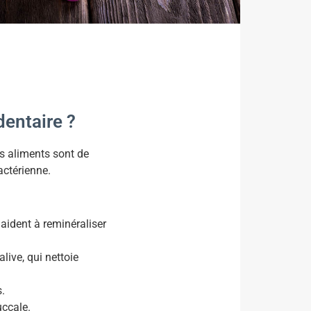
dentaire ?
ns aliments sont de
bactérienne.
 aident à reminéraliser
live, qui nettoie
s.
uccale.