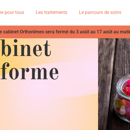
ie pour tous
Les traitements
Le parcours de soins
e cabinet Orthonîmes sera fermé du 3 août au 17 août au mati
binet
nforme